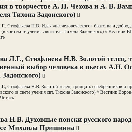
ия в творчестве А. П. Чехова и А. В. Ва
еля Тихона Задонского)
.Г., Стюфляева Н.В. Идея «всечеловеческого» братства и доброде
(в контексте учения святителя Тихона Задонского) // Вестник 
ать
ва Л.Г., Стюфляева Н.В. Золотой телец, 
венный выбор человека в пьесах А.Н. Ост
 Задонского)
.Г., Стюфляева Н.В. Золотой телец, тридцать серебренников и н
вского (в свете учения свт. Тихона Задонского) // Вестник Воро
 Читать
ва Н.В. Духовные поиски русского народ
рсе Михаила Пришвина