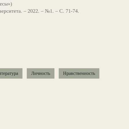
Бесы»)
рситета. – 2022. – №1. – С. 71-74.
тература
Личность
Нравственность