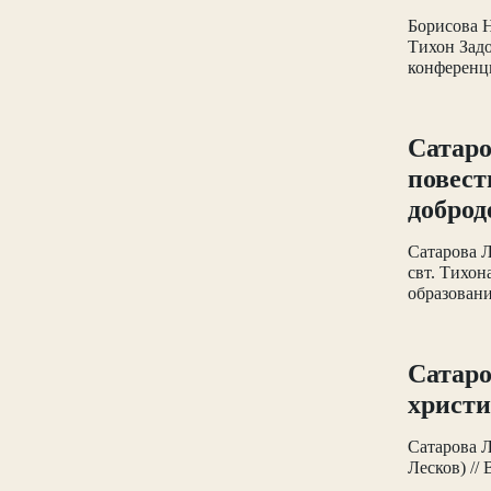
Борисова Н
Тихон Задо
конференции
Сатаро
повест
доброд
Сатарова Л
свт. Тихон
образовани
Сатаро
христи
Сатарова Л
Лесков) //