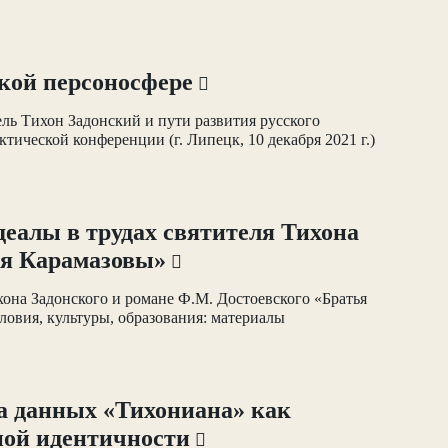
ской персоносфере
ель Тихон Задонский и пути развития русского
ической конференции (г. Липецк, 10 декабря 2021 г.)
деалы в трудах святителя Тихона
ья Карамазовы»
хона Задонского и романе Ф.М. Достоевского «Братья
ловия, культуры, образования: материалы
а данных «Тихониана» как
ной идентичности