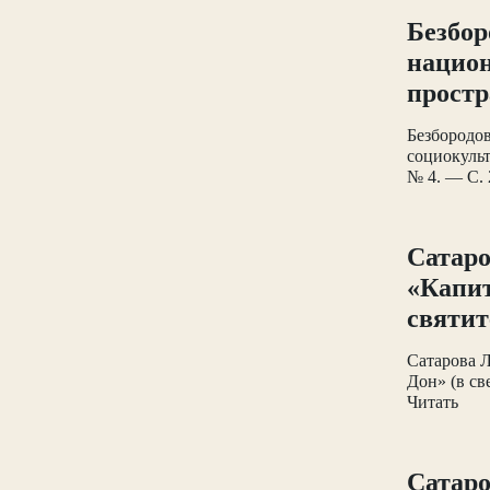
Безбор
национ
простр
Безбородо
социокуль
№ 4. — С. 
Сатаро
«Капит
святит
Сатарова Л
Дон» (в св
Читать
Сатаро