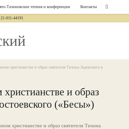
ято-Тихоновские чтения и конференции
Контакты
21-011-44191
ский
нном христианстве и образ святителя Тихона Задонского в
 христианстве и образ
остоевского («Бесы»)
нном христианстве и образ святителя Тихона