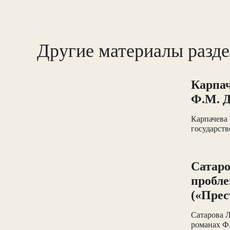
Другие материалы разде
Карпач
Ф.М. Д
Карпачева 
государств
Сатаро
пробле
(«Прес
Сатарова Л
романах Ф.