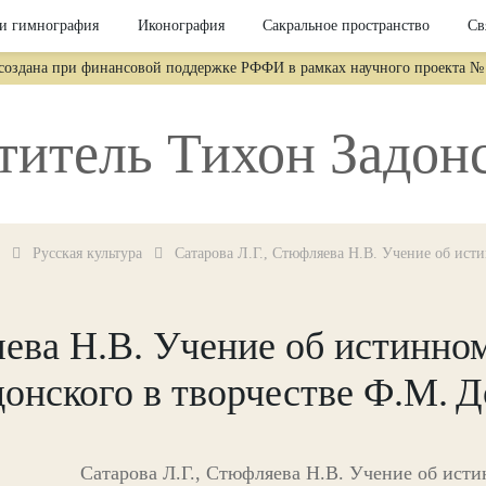
и гимнография
Иконография
Сакральное пространство
Св
 создана при финансовой поддержке РФФИ в рамках научного проекта № 
титель Тихон Задон
Русская культура
Сатарова Л.Г., Стюфляева Н.В. Учение об исти
яева Н.В. Учение об истинном
донского в творчестве Ф.М. Д
Сатарова Л.Г., Стюфляева Н.В. Учение об исти