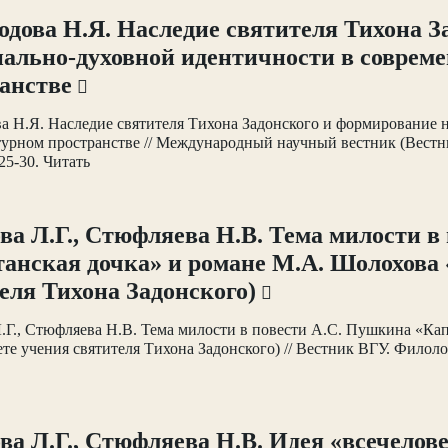
одова Н.Я. Наследие святителя Тихона 
ально-духовной идентичности в соврем
анстве
ва Н.Я. Наследие святителя Тихона Задонского и формирование
турном пространстве // Международный научный вестник (Вест
25-30. Читать
ва Л.Г., Стюфляева Н.В. Тема милости в
анская дочка» и романе М.А. Шолохова 
еля Тихона Задонского)
.Г., Стюфляева Н.В. Тема милости в повести А.С. Пушкина «Ка
ете учения святителя Тихона Задонского) // Вестник ВГУ. Филол
ва Л.Г., Стюфляева Н.В. Идея «всечелове