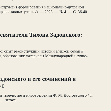
инструмент формирования национально-духовной
равославных ученых). — 2023. — № 4. — С. 36-40.
святителя Тихона Задонского:
о: опыт реконструкции истории елецкой семьи //
ры, образования: материалы Международной научно-
адонского и его сочинений в
о
 в творчестве и мировоззрении Ф. М. Достоевского / Т.
31. Читать