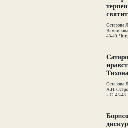
терпен
святит
Сатарова Л
Вампилова 
43-49. Чит
Сатаро
нравст
Тихона
Сатарова Л
А.Н. Остро
– С. 43-48.
Борисо
диску