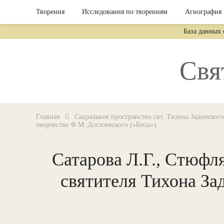
Творения
Исследования по творениям
Агиография 
База данных
Свя
Главная
Сакральное пространство свт. Тихона Задонского
творчестве Ф.М. Достоевского («Бесы»)
Сатарова Л.Г., Стюфл
святителя Тихона За