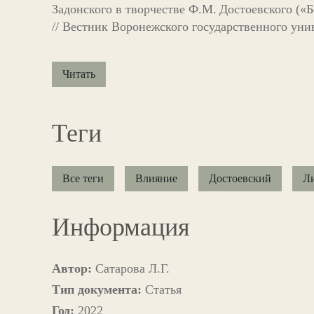
Задонского в творчестве Ф.М. Достоевского («
// Вестник Воронежского государственного униве
Читать
Теги
Все теги
Влияние
Достоевский
Ли
Информация
Автор:
Сатарова Л.Г.
Тип документа:
Статья
Год:
2022