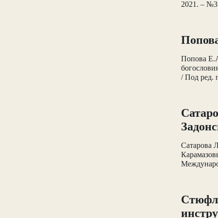
2021. – №3
Попова
Попова Е.А
богословия
/ Под ред.
Сатаро
Задонс
Сатарова Л
Карамазовы
Международ
Стюфля
инстру