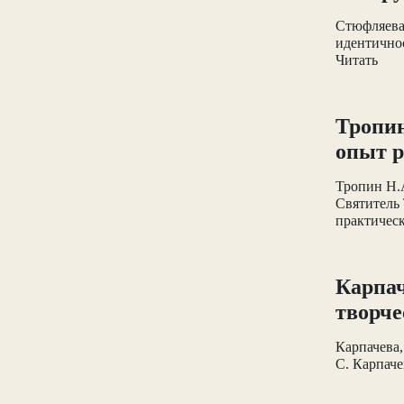
Стюфляева
идентично
Читать
Тропин
опыт р
Тропин Н.А
Святитель 
практическо
Карпач
творче
Карпачева,
С. Карпаче