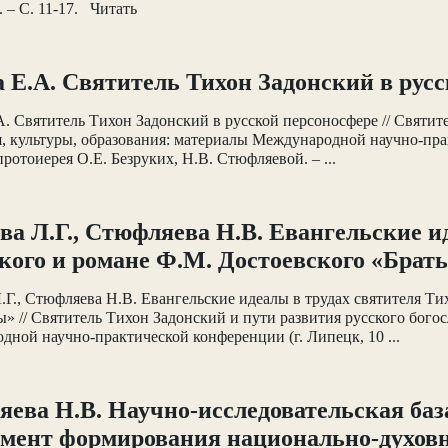
. – С. 11-17. Читать
 Е.А. Святитель Тихон Задонский в рус
. Святитель Тихон Задонский в русской персоносфере // Святит
, культуры, образования: материалы Международной научно-практ
 протоиерея О.Е. Безруких, Н.В. Стюфляевой. – ...
ва Л.Г., Стюфляева Н.В. Евангельские и
кого и романе Ф.М. Достоевского «Брат
.Г., Стюфляева Н.В. Евангельские идеалы в трудах святителя Ти
» // Святитель Тихон Задонский и пути развития русского богос
ной научно-практической конференции (г. Липецк, 10 ...
ева Н.В. Научно-исследовательская баз
мент формирования национально-духов