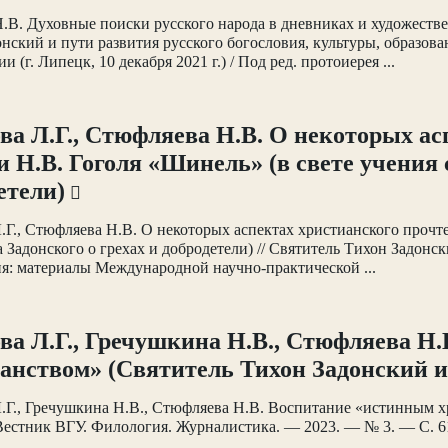
.В. Духовные поиски русского народа в дневниках и художеств
нский и пути развития русского богословия, культуры, образо
 (г. Липецк, 10 декабря 2021 г.) / Под ред. протоиерея ...
ва Л.Г., Стюфляева Н.В. О некоторых а
и Н.В. Гоголя «Шинель» (в свете учения с
етели)
.Г., Стюфляева Н.В. О некоторых аспектах христианского прочт
а Задонского о грехах и добродетели) // Святитель Тихон Задонс
я: материалы Международной научно-практической ...
ва Л.Г., Гречушкина Н.В., Стюфляева Н
анством» (Святитель Тихон Задонский и
.Г., Гречушкина Н.В., Стюфляева Н.В. Воспитание «истинным х
 Вестник ВГУ. Филология. Журналистика. — 2023. — № 3. — С. 6