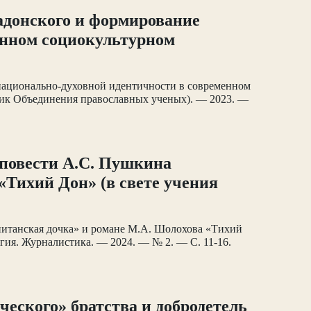
Задонского и формирование
енном социокультурном
 национально-духовной идентичности в современном
ник Объединения православных ученых). — 2023. —
 повести А.С. Пушкина
«Тихий Дон» (в свете учения
питанская дочка» и романе М.А. Шолохова «Тихий
огия. Журналистика. — 2024. — № 2. — С. 11-16.
ческого» братства и добродетель