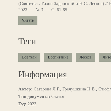
(Святитель Тихон Задонский и Н.С. Лесков) //
2023. — № 3. — С. 61-65.
Читать
Теги
Все теги
Воспитание
Лесков
Лите
Информация
Автор:
Сатарова Л.Г., Гречушкина Н.В., Стюфл
Тип документа:
Статья
Год:
2023