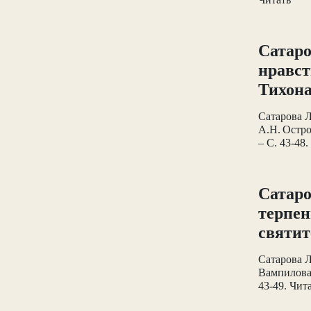
Сатаро
нравст
Тихона
Сатарова Л
А.Н. Остро
– С. 43-48.
Сатаро
терпен
святит
Сатарова Л
Вампилова 
43-49. Чит