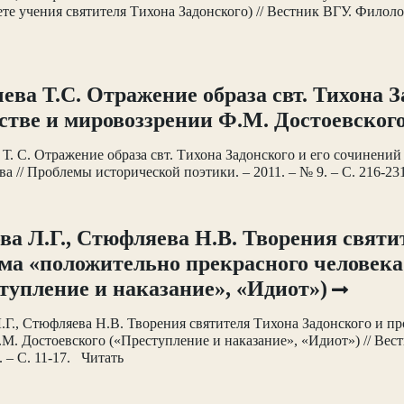
ете учения святителя Тихона Задонского) // Вестник ВГУ. Филол
ева Т.С. Отражение образа свт. Тихона З
стве и мировоззрении Ф.М. Достоевског
 Т. С. Отражение образа свт. Тихона Задонского и его сочинений
ва // Проблемы исторической поэтики. – 2011. – № 9. – С. 216-2
ва Л.Г., Стюфляева Н.В. Творения святи
ма «положительно прекрасного человека
тупление и наказание», «Идиот»)
.Г., Стюфляева Н.В. Творения святителя Тихона Задонского и п
М. Достоевского («Преступление и наказание», «Идиот») // Вес
. – С. 11-17. Читать