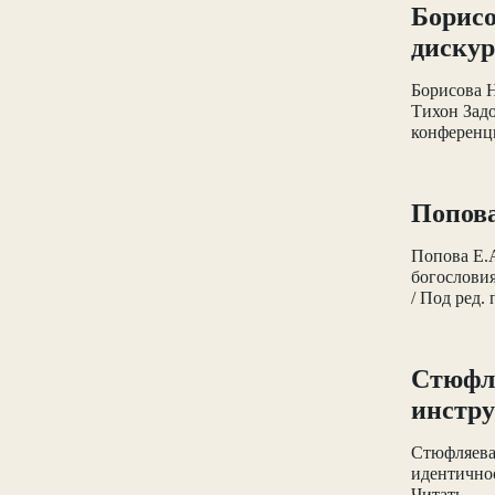
Борисо
диску
Борисова Н
Тихон Задо
конференции
Попова
Попова Е.А
богословия
/ Под ред.
Стюфля
инстру
Стюфляева
идентично
Читать