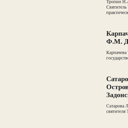
Тропин Н.А
Святитель 
практическо
Карпач
Ф.М. Д
Карпачева 
государств
Сатаро
Остров
Задонс
Сатарова Л
святителя 