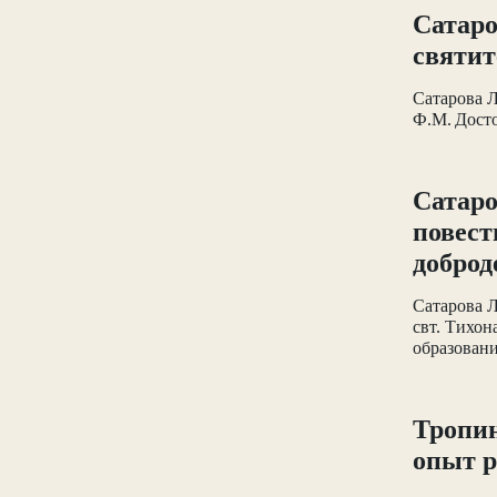
Сатаро
святит
Сатарова Л
Ф.М. Досто
Сатаро
повест
доброд
Сатарова Л
свт. Тихон
образовани
Тропин
опыт р