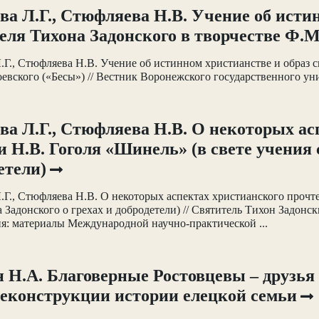
ва Л.Г., Стюфляева Н.В. Учение об исти
еля Тихона Задонского в творчестве Ф.М
.Г., Стюфляева Н.В. Учение об истинном христианстве и образ с
евского («Бесы») // Вестник Воронежского государственного унив
ва Л.Г., Стюфляева Н.В. О некоторых а
и Н.В. Гоголя «Шинель» (в свете учения с
етели)
.Г., Стюфляева Н.В. О некоторых аспектах христианского прочт
а Задонского о грехах и добродетели) // Святитель Тихон Задонс
я: материалы Международной научно-практической ...
 Н.А. Благоверные Ростовцевы – друзья 
еконструкции истории елецкой семьи