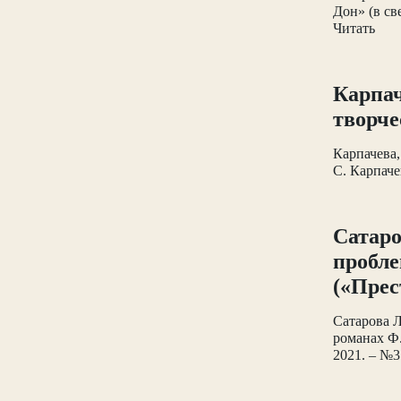
Дон» (в св
Читать
Карпач
творче
Карпачева,
С. Карпаче
Сатаро
пробле
(«Прес
Сатарова Л
романах Ф.
2021. – №3