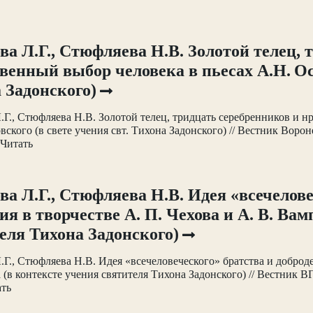
ва Л.Г., Стюфляева Н.В. Золотой телец, 
венный выбор человека в пьесах А.Н. Ост
 Задонского)
.Г., Стюфляева Н.В. Золотой телец, тридцать серебренников и н
вского (в свете учения свт. Тихона Задонского) // Вестник Воро
 Читать
ва Л.Г., Стюфляева Н.В. Идея «всечелове
ия в творчестве А. П. Чехова и А. В. Ва
еля Тихона Задонского)
.Г., Стюфляева Н.В. Идея «всечеловеческого» братства и доброде
(в контексте учения святителя Тихона Задонского) // Вестник 
ать