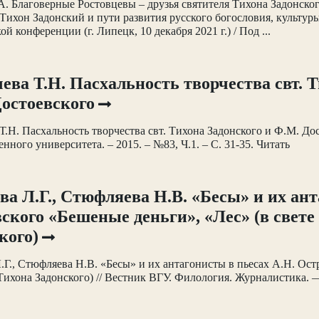
. Благоверные Ростовцевы – друзья святителя Тихона Задонског
Тихон Задонский и пути развития русского богословия, культу
й конференции (г. Липецк, 10 декабря 2021 г.) / Под ...
ева Т.Н. Пасхальность творчества свт. Т
остоевского
Т.Н. Пасхальность творчества свт. Тихона Задонского и Ф.М. До
енного университета. – 2015. – №83, Ч.1. – С. 31-35. Читать
ва Л.Г., Стюфляева Н.В. «Бесы» и их ант
ского «Бешеные деньги», «Лес» (в свете
кого)
.Г., Стюфляева Н.В. «Бесы» и их антагонисты в пьесах А.Н. Ост
Тихона Задонского) // Вестник ВГУ. Филология. Журналистика. —