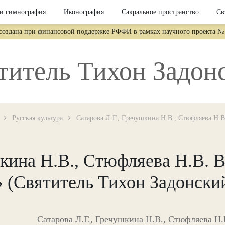
и гимнография
Иконография
Сакральное пространство
Св
 создана при финансовой поддержке РФФИ в рамках научного проекта № 
титель Тихон Задон
Русская культура
Сатарова Л.Г., Гречушкина Н.В., Стюфляева Н.
шкина Н.В., Стюфляева Н.В.
 (Святитель Тихон Задонский
Сатарова Л.Г., Гречушкина Н.В., Стюфляева Н