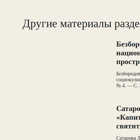
Другие материалы разде
Безбор
национ
простр
Безбородо
социокуль
№ 4. — С. 
Сатаро
«Капит
святит
Сатарова Л