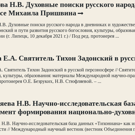
ва Н.В. Духовные поиски русского народ
рсе Михаила Пришвина
.В. Духовные поиски русского народа в дневниках и художеств
нский и пути развития русского богословия, культуры, образо
 (г. Липецк, 10 декабря 2021 г.) / Под ред. протоиерея ...
 Е.А. Святитель Тихон Задонский в рус
. Святитель Тихон Задонский в русской персоносфере // Святит
, культуры, образования: материалы Международной научно-практ
 протоиерея О.Е. Безруких, Н.В. Стюфляевой. – ...
ева Н.В. Научно-исследовательская баз
мент формирования национально-духов
 Н.В. Научно-исследовательская база данных «Тихониана» как 
сти // Международный научный вестник (вестник Объединения п