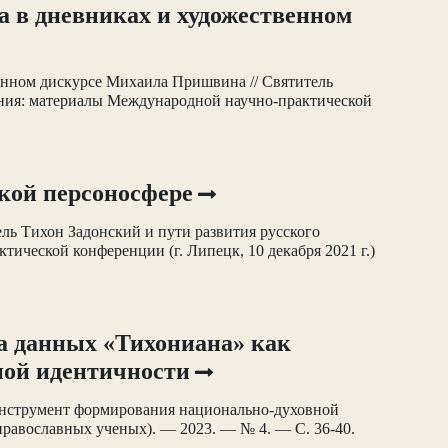
а в дневниках и художественном
енном дискурсе Михаила Пришвина // Святитель
вания: материалы Международной научно-практической
ской персоносфере
ель Тихон Задонский и пути развития русского
ической конференции (г. Липецк, 10 декабря 2021 г.)
а данных «Тихониана» как
ной идентичности
инструмент формирования национально-духовной
равославных ученых). — 2023. — № 4. — С. 36-40.