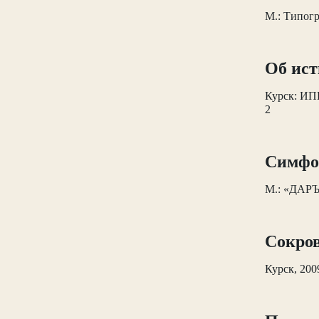
М.: Типог
Об ист
Курск: ИП
2
Симфон
М.: «ДАРЪ
Сокров
Курск, 20