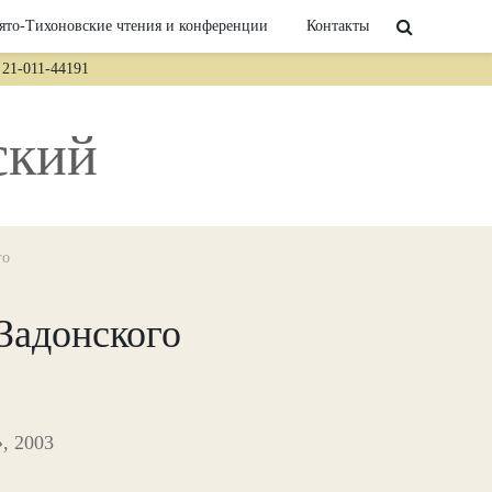
ято-Тихоновские чтения и конференции
Контакты
21-011-44191
ский
го
Задонского
, 2003