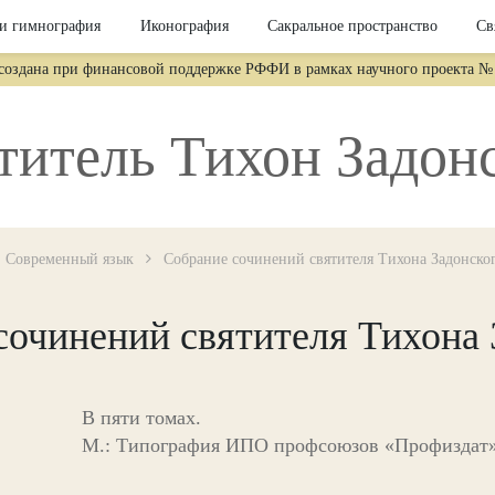
и гимнография
Иконография
Сакральное пространство
Св
 создана при финансовой поддержке РФФИ в рамках научного проекта № 
титель Тихон Задон
Современный язык
Собрание сочинений святителя Тихона Задонско
сочинений святителя Тихона 
В пяти томах.
М.: Типография ИПО профсоюзов «Профиздат»