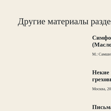
Другие материалы разд
Симфон
(Масло
М.: Самшит
Некие 
грехов
Москва, 2
Письм