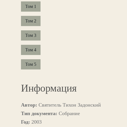
Том 1
Том 2
Том 3
Том 4
Том 5
Информация
Автор:
Святитель Тихон Задонский
Тип документа:
Собрание
Год:
2003