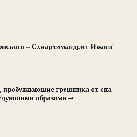
онского – Схиархимандрит Иоанн
, пробуждающие грешника от сна
ледующими образами