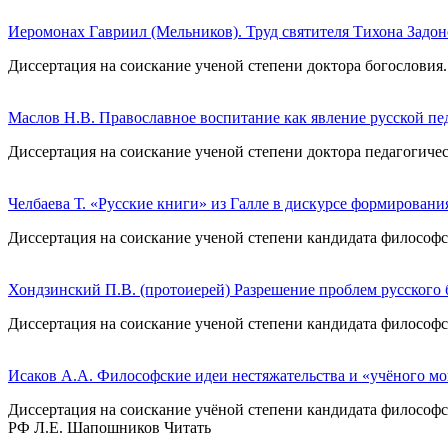
Иеромонах Гавриил (Мельников). Труд святителя Тихона Задон
Диссертация на соискание ученой степени доктора богословия
Маслов Н.В. Православное воспитание как явление русской пе
Диссертация на соискание ученой степени доктора педагогичес
Челбаева Т. «Русские книги» из Галле в дискурсе формировани
Диссертация на соискание ученой степени кандидата философск
Хондзинский П.В. (протоиерей) Разрешение проблем русского 
Диссертация на соискание ученой степени кандидата философс
Исаков А.А. Философские идеи нестяжательства и «учёного мо
Диссертация на соискание учёной степени кандидата философс
РФ Л.Е. Шапошников Читать