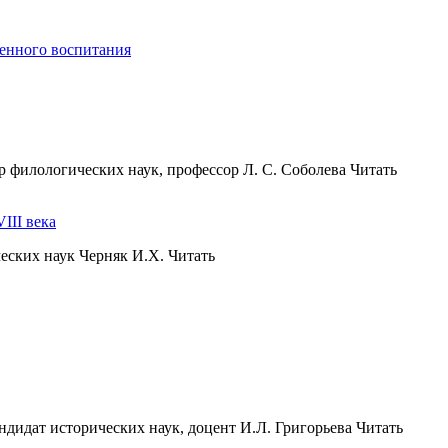
венного воспитания
р филологических наук, профессор Л. С. Соболева Читать
III века
еских наук Черняк И.X. Читать
ндидат исторических наук, доцент И.Л. Григорьева Читать