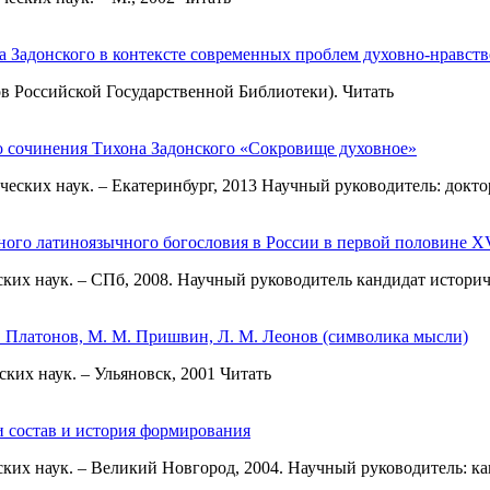
а Задонского в контексте современных проблем духовно-нравст
фондов Российской Государственной Библиотеки). Читать
го сочинения Тихона Задонского «Сокровище духовное»
еских наук. – Екатеринбург, 2013 Научный руководитель: докто
ого латиноязычного богословия в России в первой половине XV
ких наук. – СПб, 2008. Научный руководитель кандидат историч
П. Платонов, М. М. Пришвин, Л. М. Леонов (символика мысли)
ких наук. – Ульяновск, 2001 Читать
 состав и история формирования
ких наук. – Великий Новгород, 2004. Научный руководитель: ка