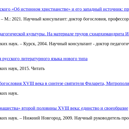
ского «Об истинном христианстве» и его западный источник: пр
. – М.: 2021. Научный консультант: доктор богословия, професс
дагогической культуры. На материале трудов схиархимандрита И
ких наук. – Курск, 2004. Научный консультант - доктор педагог
я русского литературного языка нового типа
их наук, 2015. Читать
богословия XVIII века в синтезе святителя Филарета, Митропол
ких наук.
нашества» второй половины XVIII века: единство и своеобразие
ких наук. – Нижний Новгород, 2009. Научный руководитель про