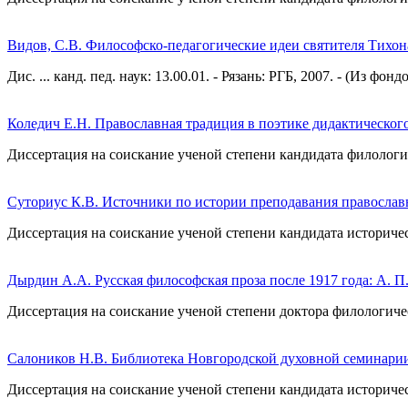
Видов, С.В. Философско-педагогические идеи святителя Тихон
Дис. ... канд. пед. наук: 13.00.01. - Рязань: РГБ, 2007. - (Из 
Коледич Е.Н. Православная традиция в поэтике дидактическо
Диссертация на соискание ученой степени кандидата филологич
Суториус К.В. Источники по истории преподавания православн
Диссертация на соискание ученой степени кандидата историчес
Дырдин А.А. Русская философская проза после 1917 года: А. 
Диссертация на соискание ученой степени доктора филологичес
Салоников Н.В. Библиотека Новгородской духовной семинарии
Диссертация на соискание ученой степени кандидата историчес