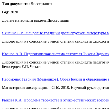
Тип документа:
Диссертация
Год:
2020
Другие материалы раздела Диссертации
Яхненко Е.В. Жанровые традиции древнерусской литературы в 
Диссертация на соискание ученой степени кандидата филологич
Иванов А.В. Педагогическая система святителя Тихона Задонс
Диссертация на соискание ученой степени кандидата педагогич
Белозерцев Е.П. Читать
Иеромонах Гавриил (Мельников). Образ Божий и образование в
Магистерская диссертация. – СПб, 2018. Научный руководите
Рыкова К.А. Проблема творчества в этико-эстетических воззре
Диссертация на соискание ученой степени кандидата филологич